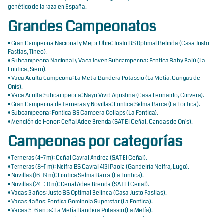
genético de la raza en España.
Grandes Campeonatos
• Gran Campeona Nacional y Mejor Ubre: Justo BS Optimal Belinda (Casa Justo
Fastias, Tineo).
• Subcampeona Nacional y Vaca Joven Subcampeona: Fontica Baby Balú (La
Fontica, Siero).
• Vaca Adulta Campeona: La Metía Bandera Potassio (La Metía, Cangas de
Onís).
• Vaca Adulta Subcampeona: Nayo Vivid Agustina (Casa Leonardo, Corvera).
• Gran Campeona de Terneras y Novillas: Fontica Selma Barca (La Fontica).
• Subcampeona: Fontica BS Campera Collaps (La Fontica).
• Mención de Honor: Ceñal Adee Brenda (SAT El Ceñal, Cangas de Onís).
Campeonas por categorías
• Terneras (4–7 m): Ceñal Cavral Andrea (SAT El Ceñal).
• Terneras (8–11 m): Neifra BS Cavral 4131 Paola (Gandeiría Neifra, Lugo).
• Novillas (16–19 m): Fontica Selma Barca (La Fontica).
• Novillas (24–30 m): Ceñal Adee Brenda (SAT El Ceñal).
• Vacas 3 años: Justo BS Optimal Belinda (Casa Justo Fastias).
• Vacas 4 años: Fontica Gominola Superstar (La Fontica).
• Vacas 5–6 años: La Metía Bandera Potassio (La Metía).