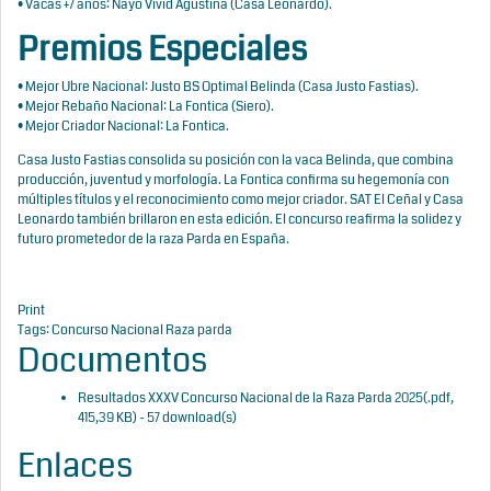
• Vacas +7 años: Nayo Vivid Agustina (Casa Leonardo).
Premios Especiales
• Mejor Ubre Nacional: Justo BS Optimal Belinda (Casa Justo Fastias).
• Mejor Rebaño Nacional: La Fontica (Siero).
• Mejor Criador Nacional: La Fontica.
Casa Justo Fastias consolida su posición con la vaca Belinda, que combina
producción, juventud y morfología. La Fontica confirma su hegemonía con
múltiples títulos y el reconocimiento como mejor criador. SAT El Ceñal y Casa
Leonardo también brillaron en esta edición. El concurso reafirma la solidez y
futuro prometedor de la raza Parda en España.
Print
Tags:
Concurso Nacional
Raza parda
Documentos
Resultados XXXV Concurso Nacional de la Raza Parda 2025
(
.pdf,
415,39 KB
) - 57 download(s)
Enlaces