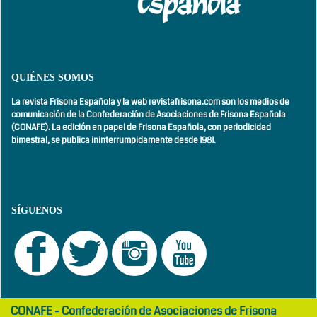
QUIÉNES SOMOS
La revista Frisona Española y la web revistafrisona.com son los medios de
comunicación de la Confederación de Asociaciones de Frisona Española
(CONAFE). La edición en papel de Frisona Española, con
periodicidad
bimestral,
se publica ininterrumpidamente desde 1981.
SÍGUENOS
girls
maltepe
CONAFE - Confederación de Asociaciones de Frisona
abaya
otel