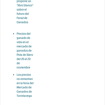
propone un
"libro blanco"
sobre el
futuro del
Ferial de
Ganados
Precios del
ganado de
vida en el
mercado de
ganados de
Pola de Siero
del 26 al 29
de
noviembre
Los precios
no remontan
en la feria del
Mercado de
Ganados de
Torrelavega