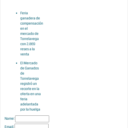
Feria
ganadera de
compensación
en el
mercado de
Torrelavega
con 2.869
reses a la
venta
El Mercado
de Ganados
de
Torrelavega
registró un
recorte en la
oferta en una
feria
adelantada
por la huelga
Name:
Email: