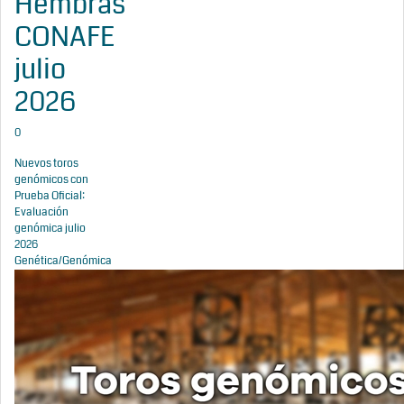
Hembras
CONAFE
julio
2026
0
Nuevos toros
genómicos con
Prueba Oficial:
Evaluación
genómica julio
2026
Genética/Genómica