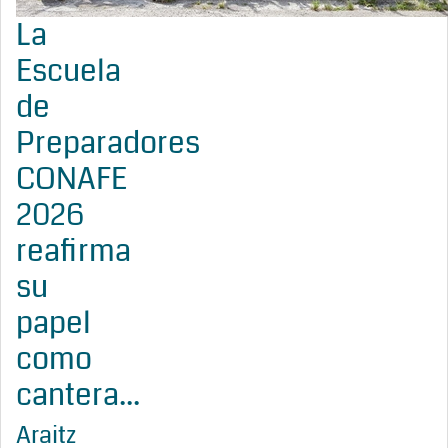
La
Escuela
de
Preparadores
CONAFE
2026
reafirma
su
papel
como
cantera...
Araitz