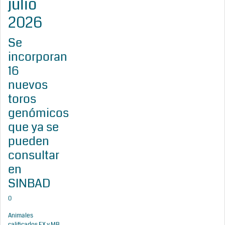
julio
2026
Se
incorporan
16
nuevos
toros
genómicos
que ya se
pueden
consultar
en
SINBAD
0
Animales
calificados EX y MB