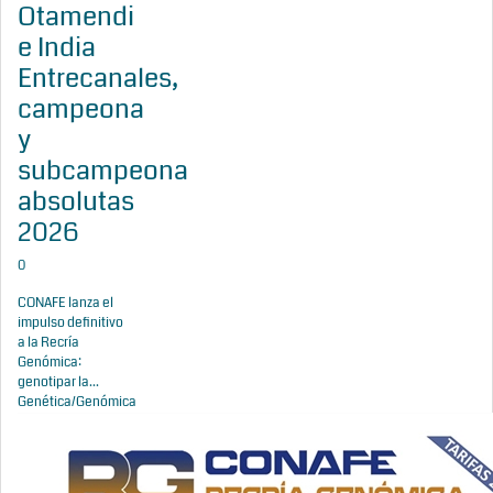
Otamendi
e India
Entrecanales,
campeona
y
subcampeona
absolutas
2026
0
CONAFE lanza el
impulso definitivo
a la Recría
Genómica:
genotipar la...
Genética/Genómica