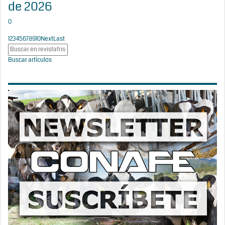
de 2026
0
1
2
3
4
5
6
7
8
9
10
Next
Last
Buscar artículos