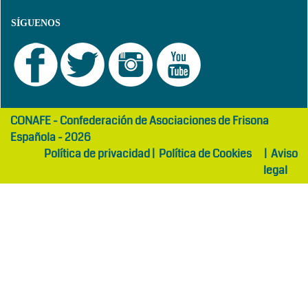
SÍGUENOS
girls
maltepe
CONAFE - Confederación de Asociaciones de Frisona
abaya
otel
Española - 2026
Política de privacidad
|
Política de Cookies
|
Aviso
legal