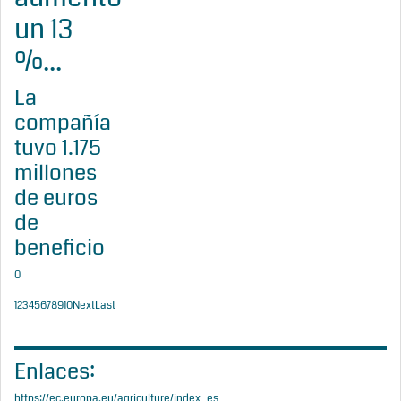
un 13
%...
La
compañía
tuvo 1.175
millones
de euros
de
beneficio
0
1
2
3
4
5
6
7
8
9
10
Next
Last
Enlaces:
https://ec.europa.eu/agriculture/index_es