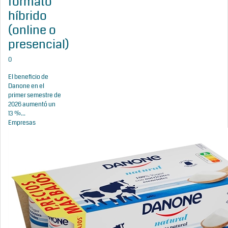
formato
híbrido
(online o
presencial)
0
El beneficio de
Danone en el
primer semestre de
2026 aumentó un
13 %...
Empresas