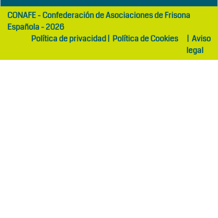
girls
maltepe
CONAFE - Confederación de Asociaciones de Frisona
abaya
otel
Española - 2026
Política de privacidad
|
Política de Cookies
|
Aviso
legal