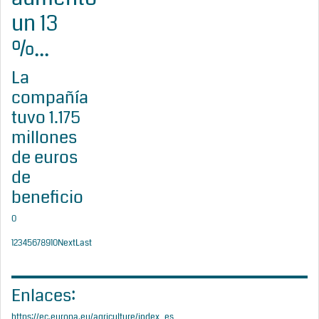
un 13
%...
La
compañía
tuvo 1.175
millones
de euros
de
beneficio
0
1
2
3
4
5
6
7
8
9
10
Next
Last
Enlaces:
https://ec.europa.eu/agriculture/index_es