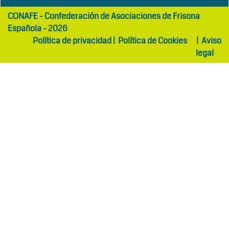
girls
maltepe
CONAFE - Confederación de Asociaciones de Frisona
abaya
otel
Española - 2026
Política de privacidad
|
Política de Cookies
|
Aviso
legal