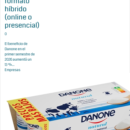
formato
híbrido
(online o
presencial)
0
El beneficio de
Danone en el
primer semestre de
2026 aumentó un
13 %...
Empresas