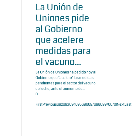
La Unión de
Uniones pide
al Gobierno
que acelere
medidas para
el vacuno...
La Unión de Uniones ha pedido hoy al
Gobierno que "acelere" las medidas
pendientes para el sector del vacuno
de leche, ante el aumento de...
0
First
Previous
692
693
694
695
696
697
698
699
700
701
Next
Last