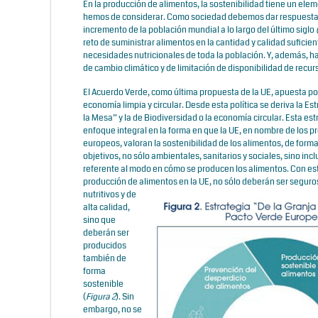
En la producción de alimentos, la sostenibilidad tiene un ele
hemos de considerar. Como sociedad debemos dar respuesta 
incremento de la población mundial a lo largo del último siglo
reto de suministrar alimentos en la cantidad y calidad suficien
necesidades nutricionales de toda la población. Y, además, h
de cambio climático y de limitación de disponibilidad de recur
El Acuerdo Verde, como última propuesta de la UE, apuesta por
economía limpia y circular. Desde esta política se deriva la Es
la Mesa” y la de Biodiversidad o la economía circular. Esta es
enfoque integral en la forma en que la UE, en nombre de los 
europeos, valoran la sostenibilidad de los alimentos, de form
objetivos, no sólo ambientales, sanitarios y sociales, sino incl
referente al modo en cómo se producen los alimentos. Con es
producción de alimentos en la UE, no sólo deberán ser segur
nutritivos y de
alta calidad,
sino que
deberán ser
producidos
también de
forma
sostenible
(
Figura 2
). Sin
embargo, no se