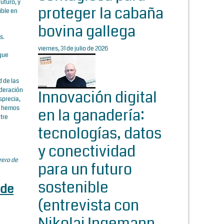
uturo, y
proteger la cabaña
ible en
bovina gallega
s.
viernes, 31 de julio de 2026
 que
d de las
ideración
Innovación digital
sprecia,
a hemos
en la ganadería:
tre
tecnologías, datos
y conectividad
rero de
para un futuro
sostenible
 de
(entrevista con
Nikolaj Ingemann