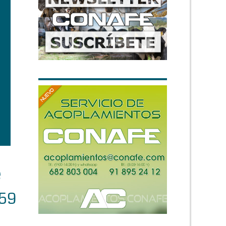
e
259