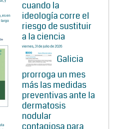
l, y
cuando la
ideología corre el
, es en
 largo
riesgo de sustituir
a la ciencia
viernes, 31 de julio de 2026
Galicia
prorroga un mes
más las medidas
preventivas ante la
dermatosis
nodular
contagiosa para
sta