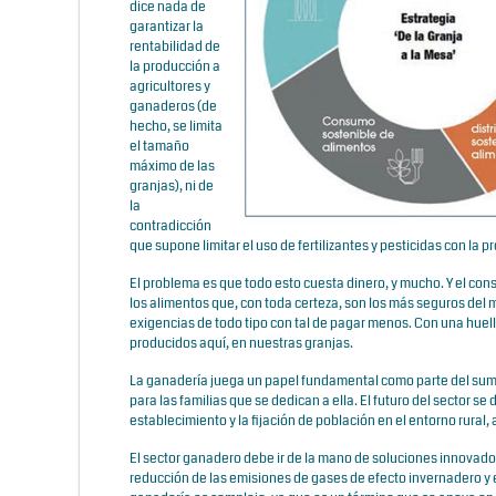
dice nada de
garantizar la
rentabilidad de
la producción a
agricultores y
ganaderos (de
hecho, se limita
el tamaño
máximo de las
granjas), ni de
la
contradicción
que supone limitar el uso de fertilizantes y pesticidas con la
El problema es que todo esto cuesta dinero, y mucho. Y el co
los alimentos que, con toda certeza, son los más seguros del
exigencias de todo tipo con tal de pagar menos. Con una huel
producidos aquí, en nuestras granjas.
La ganadería juega un papel fundamental como parte del sumin
para las familias que se dedican a ella. El futuro del sector se
establecimiento y la fijación de población en el entorno rural
El sector ganadero debe ir de la mano de soluciones innovador
reducción de las emisiones de gases de efecto invernadero y e