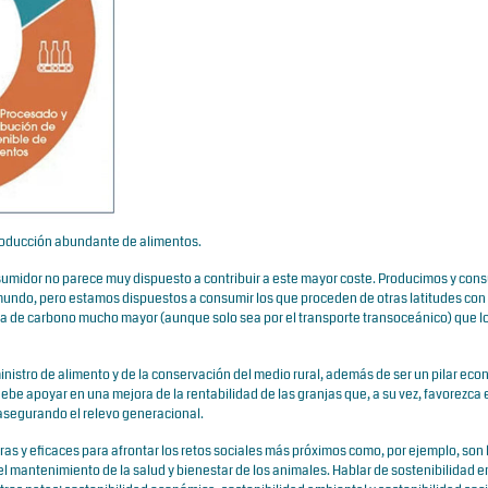
 producción abundante de alimentos.
nsumidor no parece muy dispuesto a contribuir a este mayor coste. Producimos y co
 mundo, pero estamos dispuestos a consumir los que proceden de otras latitudes co
la de carbono mucho mayor (aunque solo sea por el transporte transoceánico) que l
istro de alimento y de la conservación del medio rural, además de ser un pilar ec
 debe apoyar en una mejora de la rentabilidad de las granjas que, a su vez, favorezca 
, asegurando el relevo generacional.
as y eficaces para afrontar los retos sociales más próximos como, por ejemplo, son 
l mantenimiento de la salud y bienestar de los animales. Hablar de sostenibilidad e