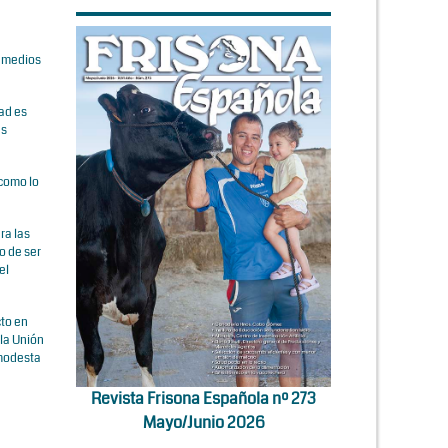
s medios
dad es
us
 como lo
ra las
o de ser
el
cto en
 la Unión
 modesta
Revista Frisona Española nº 273
Mayo/Junio 2026