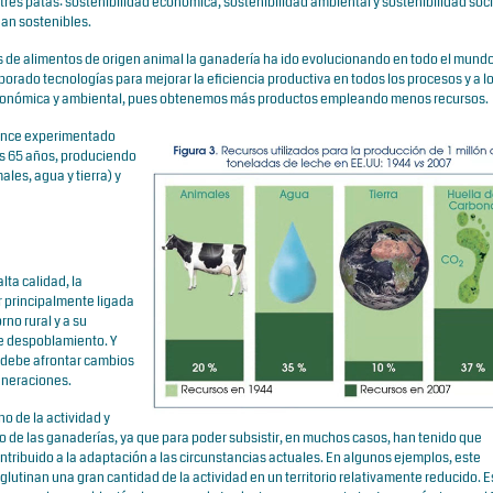
res patas: sostenibilidad económica, sostenibilidad ambiental y sostenibilidad socia
ean sostenibles.
de alimentos de origen animal la ganadería ha ido evolucionando en todo el mundo
orado tecnologías para mejorar la eficiencia productiva en todos los procesos y a lo
d económica y ambiental, pues obtenemos más productos empleando menos recursos.
ance experimentado
as 65 años, produciendo
es, agua y tierra) y
lta calidad, la
r principalmente ligada
rno rural y a su
e despoblamiento. Y
ad debe afrontar cambios
eneraciones.
o de la actividad y
de las ganaderías, ya que para poder subsistir, en muchos casos, han tenido que
ntribuido a la adaptación a las circunstancias actuales. En algunos ejemplos, este
lutinan una gran cantidad de la actividad en un territorio relativamente reducido. E