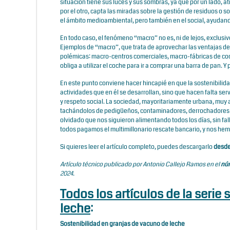
situación tiene sus luces y sus sombras, ya que por un lado, a
por el otro, capta las miradas sobre la gestión de residuos o
el ámbito medioambiental, pero también en el social, ayudando 
En todo caso, el fenómeno “macro” no es, ni de lejos, exclusi
Ejemplos de “macro”, que trata de aprovechar las ventajas de
polémicas: macro-centros comerciales, macro-fábricas de co
obliga a utilizar el coche para ir a comprar una barra de pan
En este punto conviene hacer hincapié en que la sostenibilidad
actividades que en él se desarrollan, sino que hacen falta ser
y respeto social. La sociedad, mayoritariamente urbana, muy 
tachándolos de pedigüeños, contaminadores, derrochadores d
olvidado que nos siguieron alimentando todos los días, sin fa
todos pagamos el multimillonario rescate bancario, y nos h
Si quieres leer el artículo completo, puedes descargarlo
desde
Artículo técnico publicado por Antonio Callejo Ramos en el
núm
2024.
Todos los artículos de la serie
leche
:
Sostenibilidad en granjas de vacuno de leche