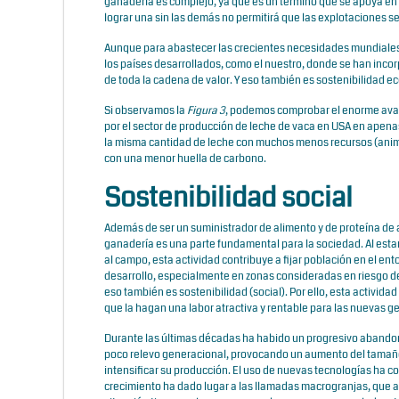
ganadería es complejo, ya que es un término que se apoya en t
lograr una sin las demás no permitirá que las explotaciones s
Aunque para abastecer las crecientes necesidades mundiales 
los países desarrollados, como el nuestro, donde se han incorp
de toda la cadena de valor. Y eso también es sostenibilida
Si observamos la
Figura 3
, podemos comprobar el enorme av
por el sector de producción de leche de vaca en USA en apen
la misma cantidad de leche con muchos menos recursos (animal
con una menor huella de carbono.
Sostenibilidad social
Además de ser un suministrador de alimento y de proteína de a
ganadería es una parte fundamental para la sociedad. Al esta
al campo, esta actividad contribuye a fijar población en el ento
desarrollo, especialmente en zonas consideradas en riesgo d
eso también es sostenibilidad (social). Por ello, esta activid
que la hagan una labor atractiva y rentable para las nuevas g
Durante las últimas décadas ha habido un progresivo abandon
poco relevo generacional, provocando un aumento del tamaño 
intensificar su producción. El uso de nuevas tecnologías ha co
crecimiento ha dado lugar a las llamadas macrogranjas, que ag