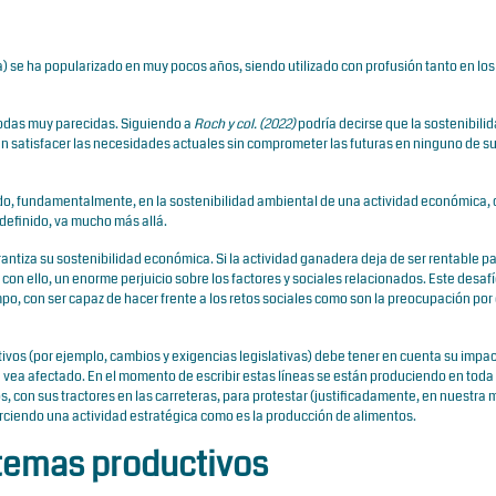
na) se ha popularizado en muy pocos años, siendo utilizado con profusión tanto en lo
todas muy parecidas. Siguiendo a
Roch y col. (2022)
podría decirse que la sostenibili
n satisfacer las necesidades actuales sin comprometer las futuras en ninguno de s
do, fundamentalmente, en la sostenibilidad ambiental de una actividad económica,
 definido, va mucho más allá.
rantiza su sostenibilidad económica. Si la actividad ganadera deja de ser rentable pa
on ello, un enorme perjuicio sobre los factores y sociales relacionados. Este desafí
 con ser capaz de hacer frente a los retos sociales como son la preocupación por 
tivos (por ejemplo, cambios y exigencias legislativas) debe tener en cuenta su impa
 vea afectado. En el momento de escribir estas líneas se están produciendo en toda
 con sus tractores en las carreteras, para protestar (justificadamente, en nuestra
jerciendo una actividad estratégica como es la producción de alimentos.
stemas productivos