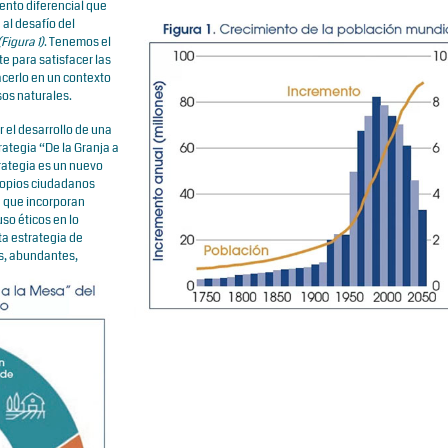
mento diferencial que
al desafío del
(Figura 1)
. Tenemos el
te para satisfacer las
acerlo en un contexto
sos naturales.
 el desarrollo de una
trategia “De la Granja a
trategia es un nuevo
propios ciudadanos
a que incorporan
uso éticos en lo
ta estrategia de
os, abundantes,