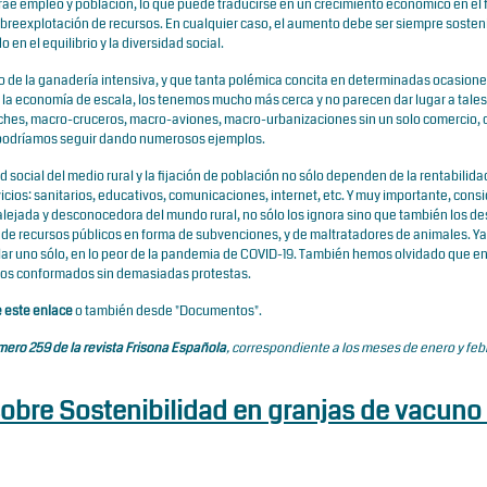
trae empleo y población, lo que puede traducirse en un crecimiento económico en el f
 sobreexplotación de recursos. En cualquier caso, el aumento debe ser siempre sosten
en el equilibrio y la diversidad social.
vo de la ganadería intensiva, y que tanta polémica concita en determinadas ocasione
 la economía de escala, los tenemos mucho más cerca y no parecen dar lugar a tales
ches, macro-cruceros, macro-aviones, macro-urbanizaciones sin un solo comercio,
. Y podríamos seguir dando numerosos ejemplos.
 social del medio rural y la fijación de población no sólo dependen de la rentabilida
vicios: sanitarios, educativos, comunicaciones, internet, etc. Y muy importante, cons
alejada y desconocedora del mundo rural, no sólo los ignora sino que también los de
e recursos públicos en forma de subvenciones, y de maltratadores de animales. Y
llar uno sólo, en lo peor de la pandemia de COVID-19. También hemos olvidado que en
emos conformados sin demasiadas protestas.
 este enlace
o también desde "Documentos".
ero 259 de la revista Frisona Española
, correspondiente a los meses de enero y feb
 sobre Sostenibilidad en granjas de vacuno