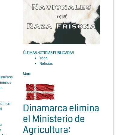
ÚLTIMAS NOTICIAS PUBLICADAS
Todo
Noticias
More
nsumimos
n menos
os
onómico
Dinamarca elimina
el
el Ministerio de
la
Agricultura:
n