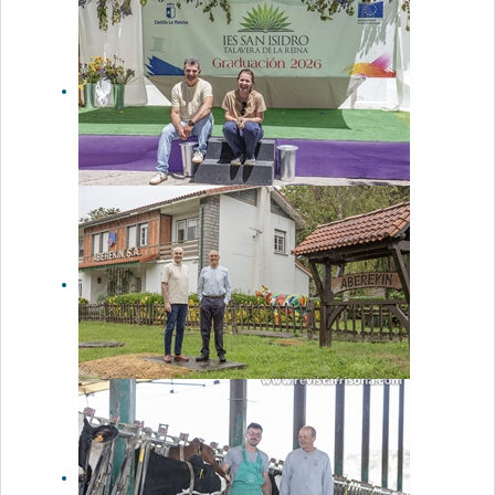
Ganadería
Hnos. Cabo
Gómez: el
orgullo de
continuar el
trabajo
familiar
IES San
Isidro: 75
años
formando a
los
profesionales
que necesita
el campo
Aberekin: 40
años en la
vanguardia
de cada
revolución
genética