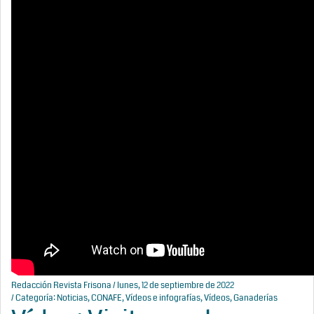
Redacción Revista Frisona
/ lunes, 12 de septiembre de 2022
/ Categoría:
Noticias
,
CONAFE
,
Vídeos e infografías
,
Vídeos
,
Ganaderías