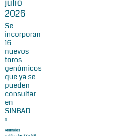
julio
2026
Se
incorporan
16
nuevos
toros
genómicos
que ya se
pueden
consultar
en
SINBAD
0
Animales
calificados EX y MB