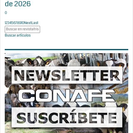
de 2026
0
1
2
3
4
5
6
7
8
9
10
Next
Last
Buscar artículos