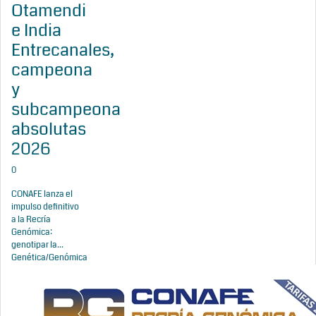
Otamendi
e India
Entrecanales,
campeona
y
subcampeona
absolutas
2026
0
CONAFE lanza el
impulso definitivo
a la Recría
Genómica:
genotipar la...
Genética/Genómica