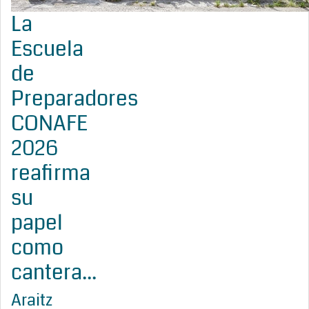
La
Escuela
de
Preparadores
CONAFE
2026
reafirma
su
papel
como
cantera...
Araitz