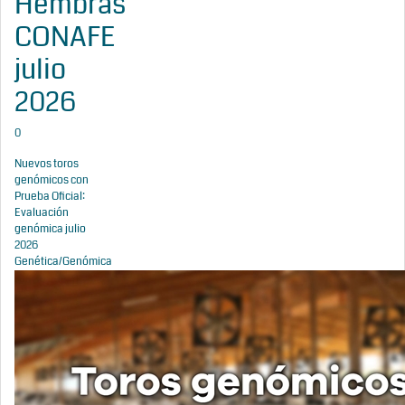
Hembras
CONAFE
julio
2026
0
Nuevos toros
genómicos con
Prueba Oficial:
Evaluación
genómica julio
2026
Genética/Genómica