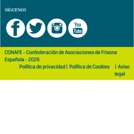
SÍGUENOS
girls
maltepe
CONAFE - Confederación de Asociaciones de Frisona
abaya
otel
Española - 2026
Política de privacidad
|
Política de Cookies
|
Aviso
legal