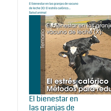
El bienestar en las granjas de vacuno
de leche (X): El estrés calórico...
Salud animal
El bienestar en
las granjas de