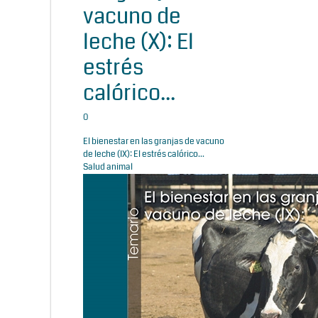
vacuno de
leche (X): El
estrés
calórico...
0
El bienestar en las granjas de vacuno
de leche (IX): El estrés calórico...
Salud animal