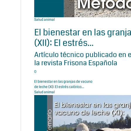
Salud animal
El bienestar en las gran
(XII): El estrés...
Artículo técnico publicado en 
la revista Frisona Española
0
El bienestar en las granjas de vacuno
de leche (XI): El estrés calórico...
Salud animal