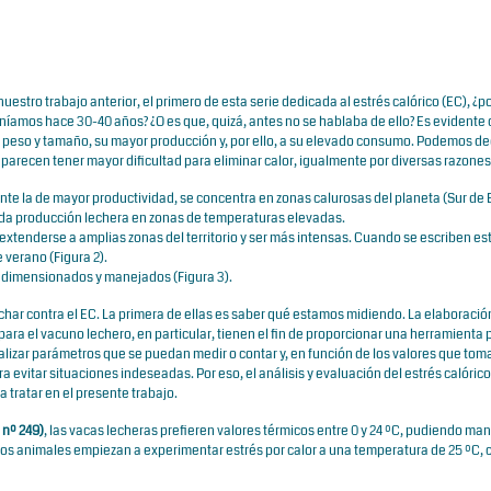
tro trabajo anterior, el primero de esta serie dedicada al estrés calórico (EC), ¿p
eníamos hace 30-40 años? ¿O es que, quizá, antes no se hablaba de ello? Es evidente 
peso y tamaño, su mayor producción y, por ello, a su elevado consumo. Podemos de
 parecen tener mayor dificultad para eliminar calor, igualmente por diversas razones
nte la de mayor productividad, se concentra en zonas calurosas del planeta (Sur de
ada producción lechera en zonas de temperaturas elevadas. 
extenderse a amplias zonas del territorio y ser más intensas. Cuando se escriben es
 verano (Figura 2). 
 dimensionados y manejados (Figura 3).
char contra el EC. La primera de ellas es saber qué estamos midiendo. La elaboració
para el vacuno lechero, en particular, tienen el fin de proporcionar una herramienta 
alizar parámetros que se puedan medir o contar y, en función de los valores que tom
 evitar situaciones indeseadas. Por eso, el análisis y evaluación del estrés calóric
a tratar en el presente trabajo.
 nº 249)
, las vacas lecheras prefieren valores térmicos entre 0 y 24 ºC, pudiendo ma
tos animales empiezan a experimentar estrés por calor a una temperatura de 25 ºC, 