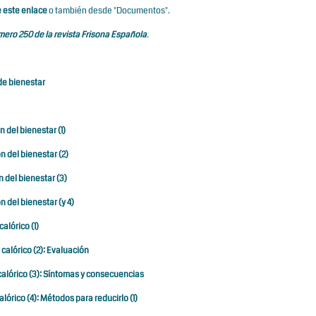
 este enlace
o también desde "Documentos".
ero 250 de la revista Frisona Española
.
 de bienestar
n del bienestar (1)
n del bienestar (2)
n del bienestar (3)
n del bienestar (y 4)
calórico (1)
 calórico (2): Evaluación
s calórico (3): Síntomas y consecuencias
alórico (4): Métodos para reducirlo (1)