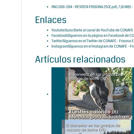
PAG 088-094 - REVISTA FRISONA 250
(
.pdf,
7,18 MB
) 
Enlaces
Youtube
Suscríbete al canal de YouTube de CONAFE 
Facebook
Síguenos en la página en Facebook de CO
Twitter
Síguenos en el Twitter de CONAFE - Frisona 
Instagram
Síguenos en el Instagram de CONAFE - Fr
Artículos relacionados
El bienestar en las granjas
de vacuno de leche (XII): El