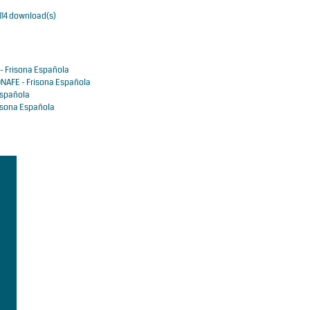
- 114 download(s)
- Frisona Española
NAFE - Frisona Española
Española
isona Española