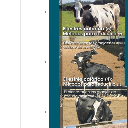
estrés calórico (6): Métodos
para reducirlo (3)
El bienestar en las granjas
de vacuno de leche (XI): El
estrés calórico (5): Métodos
para reducirlo (2)
El bienestar en las granjas
de vacuno de leche (X): El
estrés calórico (4): Métodos
para reducirlo (1)