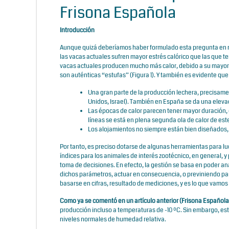
Frisona Española
Introducción
Aunque quizá deberíamos haber formulado esta pregunta en nues
las vacas actuales sufren mayor estrés calórico que las que t
vacas actuales producen mucho más calor, debido a su mayor 
son auténticas “estufas” (Figura 1). Y también es evidente que
Una gran parte de la producción lechera, precisame
Unidos, Israel). También en España se da una elev
Las épocas de calor parecen tener mayor duración, 
líneas se está en plena segunda ola de calor de este
Los alojamientos no siempre están bien diseñados,
Por tanto, es preciso dotarse de algunas herramientas para lu
índices para los animales de interés zootécnico, en general, y 
toma de decisiones. En efecto, la gestión se basa en poder an
dichos parámetros, actuar en consecuencia, o previniendo para
basarse en cifras, resultado de mediciones, y es lo que vamos 
Como ya se comentó en un artículo anterior (Frisona Española
producción incluso a temperaturas de -10 ºC. Sin embargo, es
niveles normales de humedad relativa.