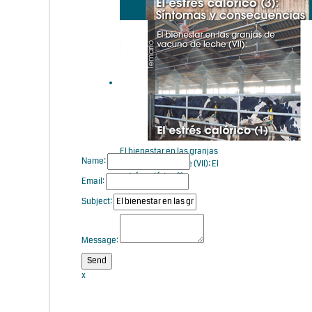
El bienestar en las granjas
de vacuno de leche (IX): El
estrés calórico (3): Síntomas
y consecuencias
El bienestar en las granjas
Name:
de vacuno de leche (VII): El
estrés calórico (1)
Email:
Subject:
Message:
x