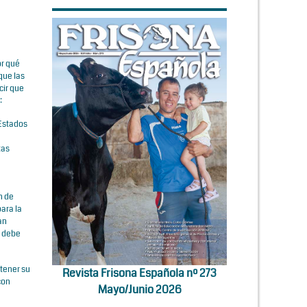
or qué
que las
cir que
:
 Estados
tas
n de
para la
an
o debe
ntener su
Revista Frisona Española nº 273
con
Mayo/Junio 2026