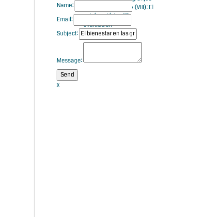
Name:
de vacuno de leche (VIII): El
estrés calórico (2):
Email:
Evaluación
Subject:
Message:
x