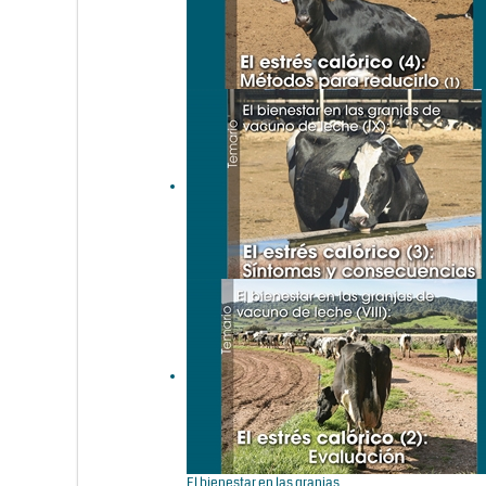
El bienestar en las granjas
de vacuno de leche (X): El
estrés calórico (4): Métodos
para reducirlo (1)
El bienestar en las granjas
de vacuno de leche (IX): El
estrés calórico (3): Síntomas
y consecuencias
El bienestar en las granjas