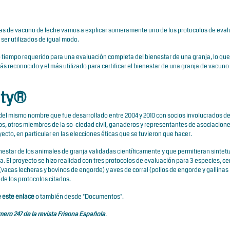
njas de vacuno de leche vamos a explicar someramente uno de los protocolos de eva
n ser utilizados de igual modo.
ivo tiempo requerido para una evaluación completa del bienestar de una granja, lo que
s reconocido y el más utilizado para certificar el bienestar de una granja de vacuno
lity®
 del mismo nombre que fue desarrollado entre 2004 y 2010 con socios involucrados d
ficos, otros miembros de la so-ciedad civil, ganaderos y representantes de asociacion
ecto, en particular en las elecciones éticas que se tuvieron que hacer.
nestar de los animales de granja validadas científicamente y que permitieran sintetiz
. El proyecto se hizo realidad con tres protocolos de evaluación para 3 especies, c
(vacas lecheras y bovinos de engorde) y aves de corral (pollos de engorde y gallinas
e los protocolos citados.
 este enlace
o también desde "Documentos".
ero 247 de la revista Frisona Española
.