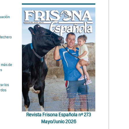
luación
 lechero
e más de
es
ar los
erdos
Revista Frisona Española nº 273
Mayo/Junio 2026