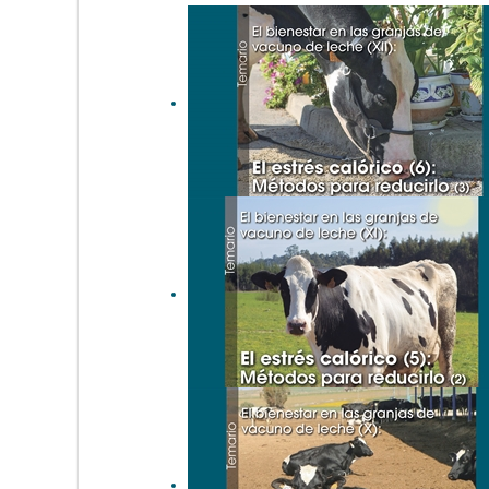
El bienestar en las granjas
de vacuno de leche (XII): El
estrés calórico (6): Métodos
para reducirlo (3)
El bienestar en las granjas
de vacuno de leche (XI): El
estrés calórico (5): Métodos
para reducirlo (2)