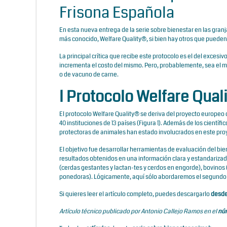
Frisona Española
En esta nueva entrega de la serie sobre bienestar en las gra
más conocido, Welfare Quality®, si bien hay otros que puede
La principal crítica que recibe este protocolo es el del exces
incrementa el costo del mismo. Pero, probablemente, sea el má
o de vacuno de carne.
l Protocolo Welfare Qua
El protocolo Welfare Quality® se deriva del proyecto europeo
40 instituciones de 13 países (Figura 1). Además de los cientí
protectoras de animales han estado involucrados en este proy
El objetivo fue desarrollar herramientas de evaluación del bie
resultados obtenidos en una información clara y estandarizada
(cerdas gestantes y lactan-tes y cerdos en engorde), bovinos 
ponedoras). Lógicamente, aquí sólo abordaremos el segundo d
Si quieres leer el artículo completo, puedes descargarlo
desde
Artículo técnico publicado por Antonio Callejo Ramos en el
núm