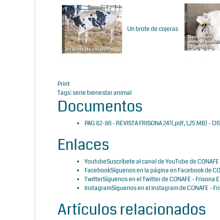
Un brote de cojeras
Print
Tags:
serie bienestar animal
Documentos
PAG 82-86 - REVISTA FRISONA 247
(
.pdf,
1,25 MB
) - 1
Enlaces
Youtube
Suscríbete al canal de YouTube de CONAFE 
Facebook
Síguenos en la página en Facebook de CO
Twitter
Síguenos en el Twitter de CONAFE - Frisona 
Instagram
Síguenos en el Instagram de CONAFE - Fr
Artículos relacionados