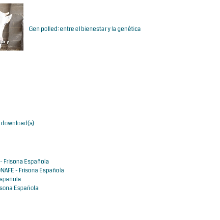
Gen polled: entre el bienestar y la genética
36 download(s)
- Frisona Española
NAFE - Frisona Española
Española
isona Española