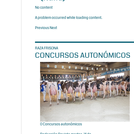
No content
A problem occurred while loading content.
Previous
Next
RAZA FRISONA
CONCURSOS AUTONÓMICOS
0
Concursos autonómicos