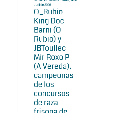
Redacción Revista
martes, 14 de
abril de 2026
O_Rubio
King Doc
Barni (O
Rubio) y
JBToullec
Mir Roxo P
(A Vereda),
campeonas
de los
concursos
de raza
frisona de