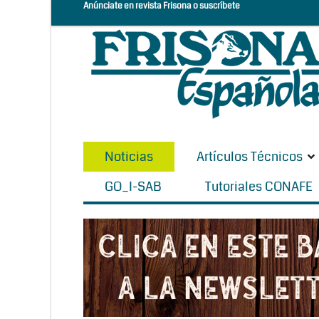
Anúnciate en revista Frisona o suscríbete
Noticias
Artículos Técnicos
GO_I-SAB
Tutoriales CONAFE